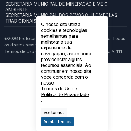
SECRETARIA MUNICIPAL DE MINERAÇÃO E MEIO
AMBIENTE
SECRETARIA MUNICIPAL DOS POVOS QUILOMBOLAS,
TRADICIONAIS E ORIGINÁRIOS
O nosso site utiliza
cookies e tecnologias
semelhantes para
©2026 Prefeitura Municipal de Chapada da Natividade. Todos
melhorar a sua
os direitos reservados.
experiência de
Termos de Uso e Política de Privacidade
Administração V. 1.1.1
navegação, assim como
providenciar alguns
recursos essenciais. Ao
continuar em nosso site,
você concorda com o
nosso
Termos de Uso e
Política de Privacidade
.
Ver termos
Aceitar termos