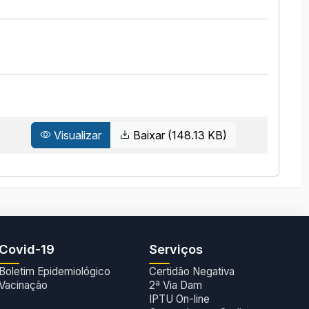
Visualizar
Baixar (148.13 KB)
Covid-19
Serviços
Boletim Epidemiológico
Certidão Negativa
Vacinação
2ª Via Dam
IPTU On-line