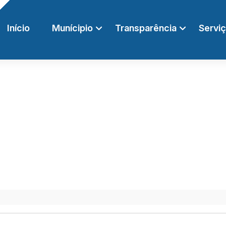
Início
Munícipio
Transparência
Servi
Início
/ Publicações
PORTARIA Nº 12